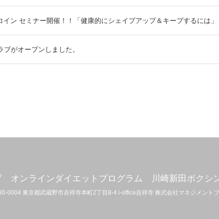
ワンコイン セミナー開催！！「健康的にシェイプアップ＆キープするには」
ラブがオープンしました。
ブ オンラインダイエットプログラム 川崎新田ボクシ
80-0004 東京都武蔵野市吉祥寺本町2丁目8-4 i-office吉祥寺 株式会社マネジメン